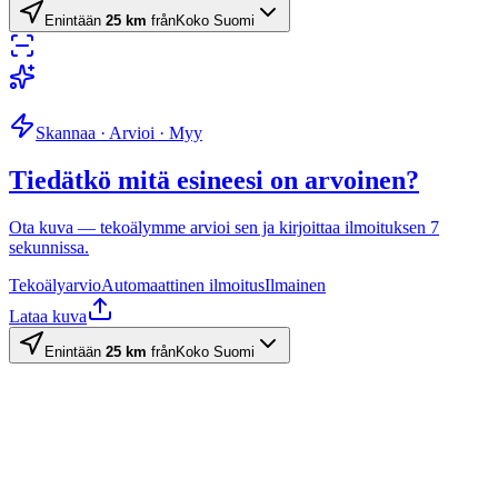
Enintään
25 km
från
Koko Suomi
Skannaa · Arvioi · Myy
Tiedätkö mitä esineesi on arvoinen?
Ota kuva — tekoälymme arvioi sen ja kirjoittaa ilmoituksen 7
sekunnissa.
Tekoälyarvio
Automaattinen ilmoitus
Ilmainen
Lataa kuva
Enintään
25 km
från
Koko Suomi