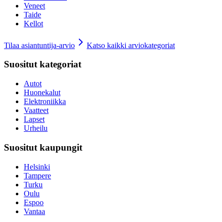
Veneet
Taide
Kellot
Tilaa asiantuntija-arvio
Katso kaikki arviokategoriat
Suositut kategoriat
Autot
Huonekalut
Elektroniikka
Vaatteet
Lapset
Urheilu
Suositut kaupungit
Helsinki
Tampere
Turku
Oulu
Espoo
Vantaa