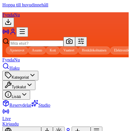
Hoppa till huvudinnehåll
FyndaNu
Ajoneuvot
Asunto
Koti
Vaatteet
Henkilökohtainen
Elektroniik
FyndaNu
Haku
Kategoriat
Työkalut
Lisää
Reservdelar
Studio
Live
Kirjaudu