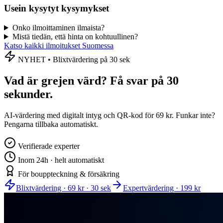
Usein kysytyt kysymykset
Onko ilmoittaminen ilmaista?
Mistä tiedän, että hinta on kohtuullinen?
Katso kaikki ilmoitukset Suomessa
NYHET • Blixtvärdering på 30 sek
Vad är grejen värd? Få svar på 30
sekunder.
AI-värdering med digitalt intyg och QR-kod för
69 kr
. Funkar inte?
Pengarna tillbaka automatiskt.
Verifierade experter
Inom 24h · helt automatiskt
För bouppteckning & försäkring
Blixtvärdering · 69 kr · 30 sek
Expertvärdering · 199 kr