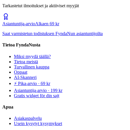
Tarkastetut ilmoitukset ja aktiiviset myyjät
Asiantuntija-arvio
Alkaen 69 kr
Saat varmistetun todistuksen FyndaNun asiantuntijoilta
Tietoa FyndaNusta
Miksi myydä täällä?
Tietoa meistä
Turvallinen kauppa
Oppaat
AI-Skanneri
⚡ Pika-arvio · 69 kr
Asiantuntija-arvio · 199 kr
Gratis widget för din sajt
Apua
Asiakaspalvelu
Usein kysytyt kysymykset