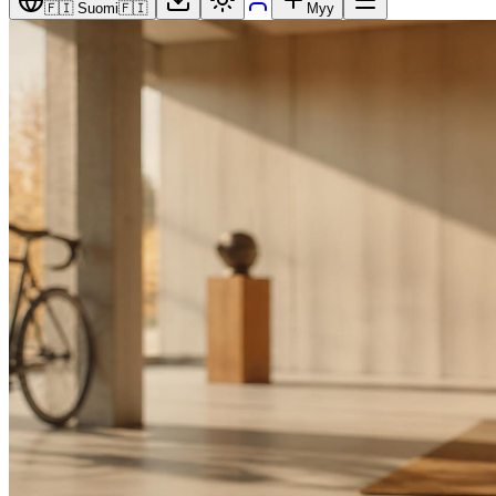
🇫🇮 Suomi
🇫🇮
Myy