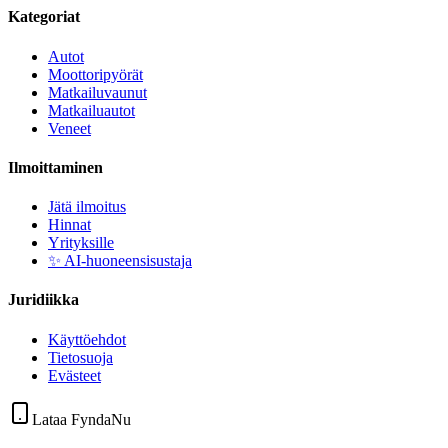
Kategoriat
Autot
Moottoripyörät
Matkailuvaunut
Matkailuautot
Veneet
Ilmoittaminen
Jätä ilmoitus
Hinnat
Yrityksille
✨ AI-huoneensisustaja
Juridiikka
Käyttöehdot
Tietosuoja
Evästeet
Lataa FyndaNu