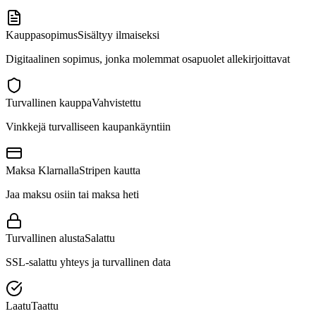
Kauppasopimus
Sisältyy ilmaiseksi
Digitaalinen sopimus, jonka molemmat osapuolet allekirjoittavat
Turvallinen kauppa
Vahvistettu
Vinkkejä turvalliseen kaupankäyntiin
Maksa Klarnalla
Stripen kautta
Jaa maksu osiin tai maksa heti
Turvallinen alusta
Salattu
SSL-salattu yhteys ja turvallinen data
Laatu
Taattu