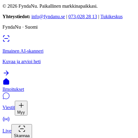
©
2026
FyndaNu.
Paikallinen markkinapaikkasi.
Yhteystiedot
:
info@fyndanu.se
|
073-028 28 13
|
Tukikeskus
FyndaNu ·
Suomi
Ilmainen AI-skanneri
Kuvaa ja arvioi heti
Ilmoitukset
Viestit
Myy
Live
Skannaa