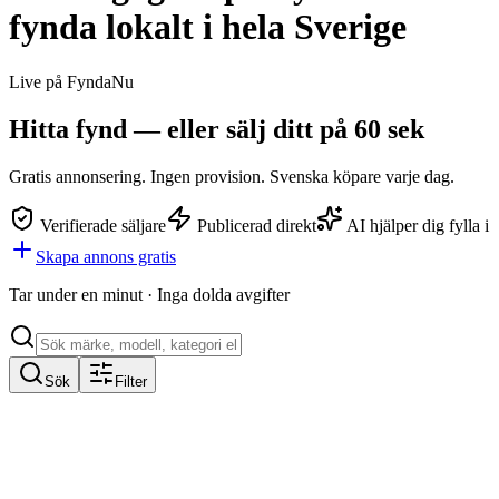
fynda lokalt i hela Sverige
Live på FyndaNu
Hitta fynd — eller
sälj ditt
på 60 sek
Gratis annonsering. Ingen provision. Svenska köpare varje dag.
Verifierade säljare
Publicerad direkt
AI hjälper dig fylla i
Skapa annons gratis
Tar under en minut · Inga dolda avgifter
Sök
Filter