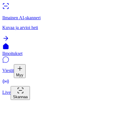
Ilmainen AI-skanneri
Kuvaa ja arvioi heti
Ilmoitukset
Viestit
Myy
Live
Skannaa