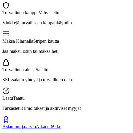
Turvallinen kauppa
Vahvistettu
Vinkkejä turvalliseen kaupankäyntiin
Maksa Klarnalla
Stripen kautta
Jaa maksu osiin tai maksa heti
Turvallinen alusta
Salattu
SSL-salattu yhteys ja turvallinen data
Laatu
Taattu
Tarkastetut ilmoitukset ja aktiiviset myyjät
Asiantuntija-arvio
Alkaen 69 kr