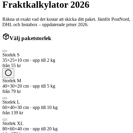
Fraktkalkylator 2026
Räkna ut exakt vad det kostar att skicka ditt paket. Jämför PostNord,
DHL och Instabox – uppdaterade priser 2026.
Välj paketstorlek
Storlek
S
35×25×10 cm
·
upp till 2 kg
från
55
kr
Storlek
M
40×30×20 cm
·
upp till 5 kg
från
79
kr
Storlek
L
60×40×30 cm
·
upp till 10 kg
från
139
kr
Storlek
XL
80×60×40 cm
·
upp till 20 kg