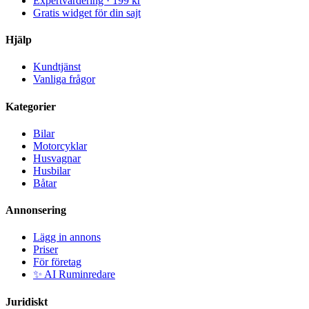
Expertvärdering · 199 kr
Gratis widget för din sajt
Hjälp
Kundtjänst
Vanliga frågor
Kategorier
Bilar
Motorcyklar
Husvagnar
Husbilar
Båtar
Annonsering
Lägg in annons
Priser
För företag
✨ AI Ruminredare
Juridiskt