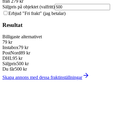
från
279
kr
Säljpris på objektet (valfritt)
Erbjud "Fri frakt" (jag betalar)
Resultat
Billigaste alternativet
79
kr
Instabox
79
kr
PostNord
89
kr
DHL
95
kr
Säljpris
500
kr
Du får
500
kr
Skapa annons med dessa fraktinställningar