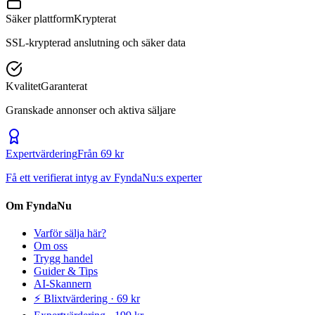
Säker plattform
Krypterat
SSL-krypterad anslutning och säker data
Kvalitet
Garanterat
Granskade annonser och aktiva säljare
Expertvärdering
Från 69 kr
Få ett verifierat intyg av FyndaNu:s experter
Om FyndaNu
Varför sälja här?
Om oss
Trygg handel
Guider & Tips
AI-Skannern
⚡ Blixtvärdering · 69 kr