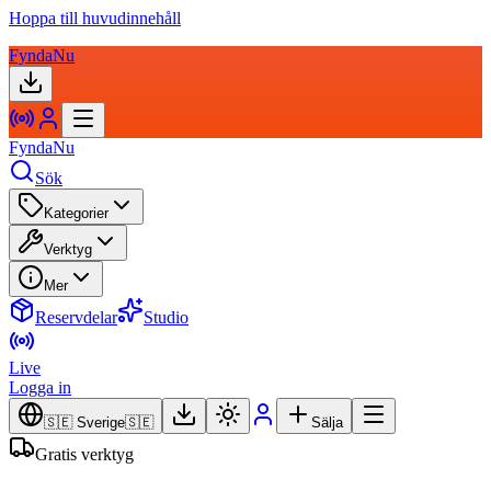
Hoppa till huvudinnehåll
FyndaNu
FyndaNu
Sök
Kategorier
Verktyg
Mer
Reservdelar
Studio
Live
Logga in
🇸🇪 Sverige
🇸🇪
Sälja
Gratis verktyg