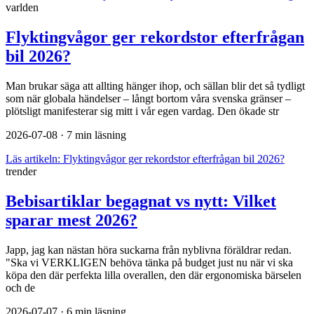
varlden
Flyktingvågor ger rekordstor efterfrågan
bil 2026?
Man brukar säga att allting hänger ihop, och sällan blir det så tydligt
som när globala händelser – långt bortom våra svenska gränser –
plötsligt manifesterar sig mitt i vår egen vardag. Den ökade str
2026-07-08
· 7 min läsning
Läs artikeln:
Flyktingvågor ger rekordstor efterfrågan bil 2026?
trender
Bebisartiklar begagnat vs nytt: Vilket
sparar mest 2026?
Japp, jag kan nästan höra suckarna från nyblivna föräldrar redan.
"Ska vi VERKLIGEN behöva tänka på budget just nu när vi ska
köpa den där perfekta lilla overallen, den där ergonomiska bärselen
och de
2026-07-07
· 6 min läsning