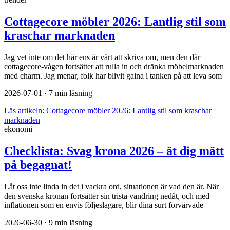
Cottagecore möbler 2026: Lantlig stil som
kraschar marknaden
Jag vet inte om det här ens är värt att skriva om, men den där
cottagecore-vågen fortsätter att rulla in och dränka möbelmarknaden
med charm. Jag menar, folk har blivit galna i tanken på att leva som
2026-07-01
· 7 min läsning
Läs artikeln:
Cottagecore möbler 2026: Lantlig stil som kraschar
marknaden
ekonomi
Checklista: Svag krona 2026 – ät dig mätt
på begagnat!
Låt oss inte linda in det i vackra ord, situationen är vad den är. När
den svenska kronan fortsätter sin trista vandring nedåt, och med
inflationen som en envis följeslagare, blir dina surt förvärvade
2026-06-30
· 9 min läsning