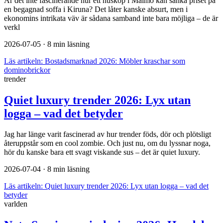
Är det inte fascinerande hur ett husköp i Malmö kan sänka priset på
en begagnad soffa i Kiruna? Det låter kanske absurt, men i
ekonomins intrikata väv är sådana samband inte bara möjliga – de är
verkl
2026-07-05
· 8 min läsning
Läs artikeln:
Bostadsmarknad 2026: Möbler kraschar som
dominobrickor
trender
Quiet luxury trender 2026: Lyx utan
logga – vad det betyder
Jag har länge varit fascinerad av hur trender föds, dör och plötsligt
återuppstår som en cool zombie. Och just nu, om du lyssnar noga,
hör du kanske bara ett svagt viskande sus – det är quiet luxury.
2026-07-04
· 8 min läsning
Läs artikeln:
Quiet luxury trender 2026: Lyx utan logga – vad det
betyder
varlden