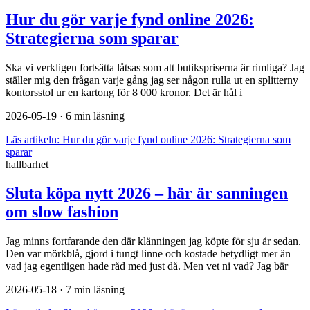
Hur du gör varje fynd online 2026:
Strategierna som sparar
Ska vi verkligen fortsätta låtsas som att butikspriserna är rimliga? Jag
ställer mig den frågan varje gång jag ser någon rulla ut en splitterny
kontorsstol ur en kartong för 8 000 kronor. Det är hål i
2026-05-19
· 6 min läsning
Läs artikeln:
Hur du gör varje fynd online 2026: Strategierna som
sparar
hallbarhet
Sluta köpa nytt 2026 – här är sanningen
om slow fashion
Jag minns fortfarande den där klänningen jag köpte för sju år sedan.
Den var mörkblå, gjord i tungt linne och kostade betydligt mer än
vad jag egentligen hade råd med just då. Men vet ni vad? Jag bär
2026-05-18
· 7 min läsning