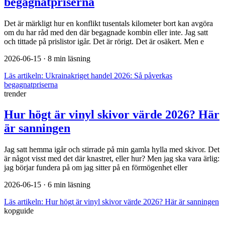
begagnatpriserna
Det är märkligt hur en konflikt tusentals kilometer bort kan avgöra
om du har råd med den där begagnade kombin eller inte. Jag satt
och tittade på prislistor igår. Det är rörigt. Det är osäkert. Men e
2026-06-15
· 8 min läsning
Läs artikeln:
Ukrainakriget handel 2026: Så påverkas
begagnatpriserna
trender
Hur högt är vinyl skivor värde 2026? Här
är sanningen
Jag satt hemma igår och stirrade på min gamla hylla med skivor. Det
är något visst med det där knastret, eller hur? Men jag ska vara ärlig:
jag börjar fundera på om jag sitter på en förmögenhet eller
2026-06-15
· 6 min läsning
Läs artikeln:
Hur högt är vinyl skivor värde 2026? Här är sanningen
kopguide