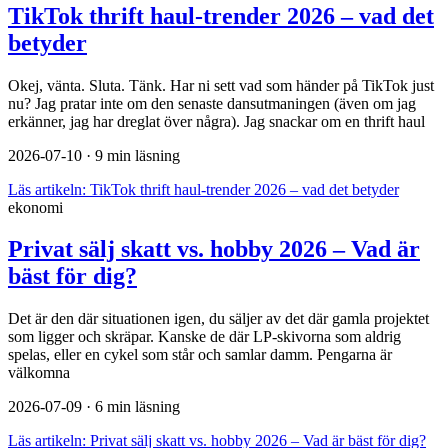
TikTok thrift haul-trender 2026 – vad det
betyder
Okej, vänta. Sluta. Tänk. Har ni sett vad som händer på TikTok just
nu? Jag pratar inte om den senaste dansutmaningen (även om jag
erkänner, jag har dreglat över några). Jag snackar om en thrift haul
2026-07-10
· 9 min läsning
Läs artikeln:
TikTok thrift haul-trender 2026 – vad det betyder
ekonomi
Privat sälj skatt vs. hobby 2026 – Vad är
bäst för dig?
Det är den där situationen igen, du säljer av det där gamla projektet
som ligger och skräpar. Kanske de där LP-skivorna som aldrig
spelas, eller en cykel som står och samlar damm. Pengarna är
välkomna
2026-07-09
· 6 min läsning
Läs artikeln:
Privat sälj skatt vs. hobby 2026 – Vad är bäst för dig?