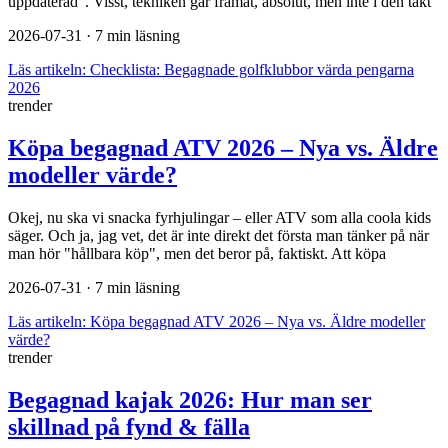
uppdaterad". Visst, tekniken går framåt, absolut, men inte i den takt
2026-07-31
· 7 min läsning
Läs artikeln:
Checklista: Begagnade golfklubbor värda pengarna
2026
trender
Köpa begagnad ATV 2026 – Nya vs. Äldre
modeller värde?
Okej, nu ska vi snacka fyrhjulingar – eller ATV som alla coola kids
säger. Och ja, jag vet, det är inte direkt det första man tänker på när
man hör "hållbara köp", men det beror på, faktiskt. Att köpa
2026-07-31
· 7 min läsning
Läs artikeln:
Köpa begagnad ATV 2026 – Nya vs. Äldre modeller
värde?
trender
Begagnad kajak 2026: Hur man ser
skillnad på fynd & fälla