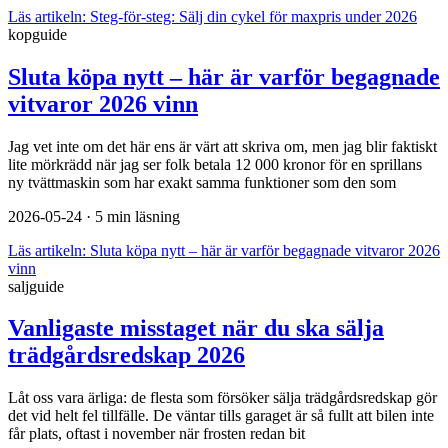
Läs artikeln:
Steg-för-steg: Sälj din cykel för maxpris under 2026
kopguide
Sluta köpa nytt – här är varför begagnade
vitvaror 2026 vinn
Jag vet inte om det här ens är värt att skriva om, men jag blir faktiskt
lite mörkrädd när jag ser folk betala 12 000 kronor för en sprillans
ny tvättmaskin som har exakt samma funktioner som den som
2026-05-24
· 5 min läsning
Läs artikeln:
Sluta köpa nytt – här är varför begagnade vitvaror 2026
vinn
saljguide
Vanligaste misstaget när du ska sälja
trädgårdsredskap 2026
Låt oss vara ärliga: de flesta som försöker sälja trädgårdsredskap gör
det vid helt fel tillfälle. De väntar tills garaget är så fullt att bilen inte
får plats, oftast i november när frosten redan bit