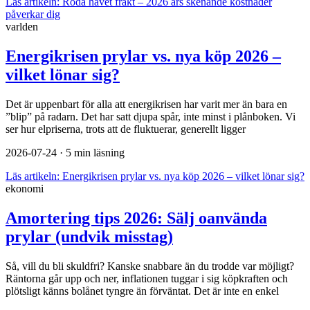
Läs artikeln:
Röda havet frakt – 2026 års skenande kostnader
påverkar dig
varlden
Energikrisen prylar vs. nya köp 2026 –
vilket lönar sig?
Det är uppenbart för alla att energikrisen har varit mer än bara en
”blip” på radarn. Det har satt djupa spår, inte minst i plånboken. Vi
ser hur elpriserna, trots att de fluktuerar, generellt ligger
2026-07-24
· 5 min läsning
Läs artikeln:
Energikrisen prylar vs. nya köp 2026 – vilket lönar sig?
ekonomi
Amortering tips 2026: Sälj oanvända
prylar (undvik misstag)
Så, vill du bli skuldfri? Kanske snabbare än du trodde var möjligt?
Räntorna går upp och ner, inflationen tuggar i sig köpkraften och
plötsligt känns bolånet tyngre än förväntat. Det är inte en enkel