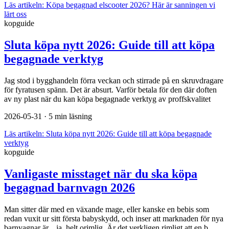
Läs artikeln:
Köpa begagnad elscooter 2026? Här är sanningen vi
lärt oss
kopguide
Sluta köpa nytt 2026: Guide till att köpa
begagnade verktyg
Jag stod i bygghandeln förra veckan och stirrade på en skruvdragare
för fyratusen spänn. Det är absurt. Varför betala för den där doften
av ny plast när du kan köpa begagnade verktyg av proffskvalitet
2026-05-31
· 5 min läsning
Läs artikeln:
Sluta köpa nytt 2026: Guide till att köpa begagnade
verktyg
kopguide
Vanligaste misstaget när du ska köpa
begagnad barnvagn 2026
Man sitter där med en växande mage, eller kanske en bebis som
redan vuxit ur sitt första babyskydd, och inser att marknaden för nya
barnvagnar är... ja, helt orimlig. Är det verkligen rimligt att en b