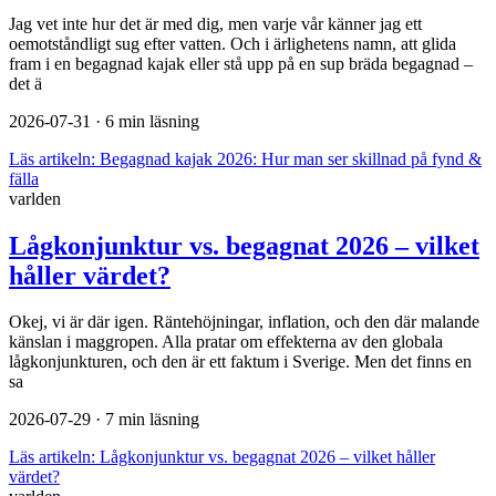
Jag vet inte hur det är med dig, men varje vår känner jag ett
oemotståndligt sug efter vatten. Och i ärlighetens namn, att glida
fram i en begagnad kajak eller stå upp på en sup bräda begagnad –
det ä
2026-07-31
· 6 min läsning
Läs artikeln:
Begagnad kajak 2026: Hur man ser skillnad på fynd &
fälla
varlden
Lågkonjunktur vs. begagnat 2026 – vilket
håller värdet?
Okej, vi är där igen. Räntehöjningar, inflation, och den där malande
känslan i maggropen. Alla pratar om effekterna av den globala
lågkonjunkturen, och den är ett faktum i Sverige. Men det finns en
sa
2026-07-29
· 7 min läsning
Läs artikeln:
Lågkonjunktur vs. begagnat 2026 – vilket håller
värdet?