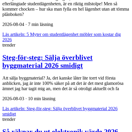
efterlängtade studentlägenheten, är en riktig milstolpe! Men så
kommer chocken – hur ska man fylla en hel lägenhet utan att tömma
plånboken?
2026-08-04
· 7 min läsning
Läs artikeln:
5 Myter om studentlägenhet möbler som kostar dig
2026
trender
Steg-för-steg: Sälja överblivet
byggmaterial 2026 smidigt
Att sälja byggmaterial? Ja, det kanske låter lite torrt vid första
anblicken, jag är inte 100% säker på att det är det mest glamorösa
ämnet jag har tagit mig an, men det är så otroligt aktuellt och fa
2026-08-03
· 10 min läsning
Läs artikeln:
Steg-för-steg: Sälja överblivet byggmaterial 2026
smidigt
trender
Så räknar du ut elektronik värde 2026 –