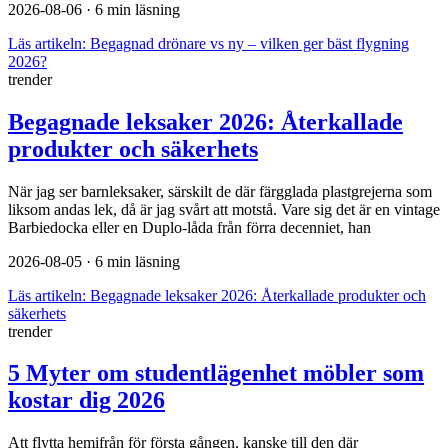
2026-08-06
· 6 min läsning
Läs artikeln:
Begagnad drönare vs ny – vilken ger bäst flygning
2026?
trender
Begagnade leksaker 2026: Återkallade
produkter och säkerhets
När jag ser barnleksaker, särskilt de där färgglada plastgrejerna som
liksom andas lek, då är jag svårt att motstå. Vare sig det är en vintage
Barbiedocka eller en Duplo-låda från förra decenniet, han
2026-08-05
· 6 min läsning
Läs artikeln:
Begagnade leksaker 2026: Återkallade produkter och
säkerhets
trender
5 Myter om studentlägenhet möbler som
kostar dig 2026
Att flytta hemifrån för första gången, kanske till den där