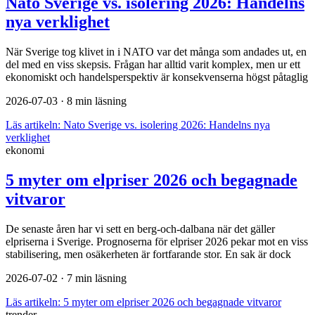
Nato Sverige vs. isolering 2026: Handelns
nya verklighet
När Sverige tog klivet in i NATO var det många som andades ut, en
del med en viss skepsis. Frågan har alltid varit komplex, men ur ett
ekonomiskt och handelsperspektiv är konsekvenserna högst påtaglig
2026-07-03
· 8 min läsning
Läs artikeln:
Nato Sverige vs. isolering 2026: Handelns nya
verklighet
ekonomi
5 myter om elpriser 2026 och begagnade
vitvaror
De senaste åren har vi sett en berg-och-dalbana när det gäller
elpriserna i Sverige. Prognoserna för elpriser 2026 pekar mot en viss
stabilisering, men osäkerheten är fortfarande stor. En sak är dock
2026-07-02
· 7 min läsning
Läs artikeln:
5 myter om elpriser 2026 och begagnade vitvaror
trender