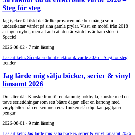
Steg för steg
Jag tycker faktiskt det är lite provocerande hur många som
underskattar värdet på sina gamla prylar. Visst, en mobil från 2018
är ingen nyhet, men att anta att den är värdelös är bara slöseri!
Speciel
2026-08-02
· 7 min läsning
Läs artikeln:
Så räknar du ut elektronik värde 2026 – Steg för steg
trender
Jag lärde mig sälja böcker, serier & vinyl
lönsamt 2026
Du sitter där. Kanske framför en dammig bokhylla, kanske med en
trave serietidningar som sett bättre dagar, eller en kartong med
vinylplattor från en svunnen era. Tanken slår dig: kan jag tjäna
pengar
2026-08-01
· 9 min läsning
Läs artikeln:
Jag lärde mig sälja böcker, serier & vinyl lönsamt 2026