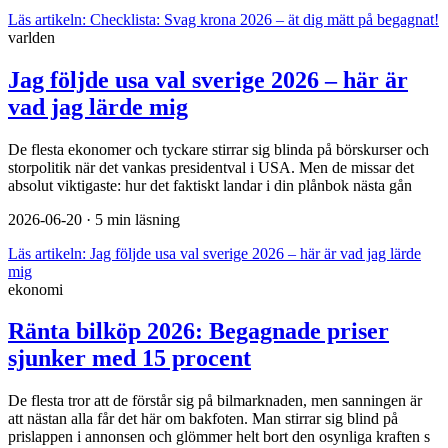
Läs artikeln:
Checklista: Svag krona 2026 – ät dig mätt på begagnat!
varlden
Jag följde usa val sverige 2026 – här är
vad jag lärde mig
De flesta ekonomer och tyckare stirrar sig blinda på börskurser och
storpolitik när det vankas presidentval i USA. Men de missar det
absolut viktigaste: hur det faktiskt landar i din plånbok nästa gån
2026-06-20
· 5 min läsning
Läs artikeln:
Jag följde usa val sverige 2026 – här är vad jag lärde
mig
ekonomi
Ränta bilköp 2026: Begagnade priser
sjunker med 15 procent
De flesta tror att de förstår sig på bilmarknaden, men sanningen är
att nästan alla får det här om bakfoten. Man stirrar sig blind på
prislappen i annonsen och glömmer helt bort den osynliga kraften s