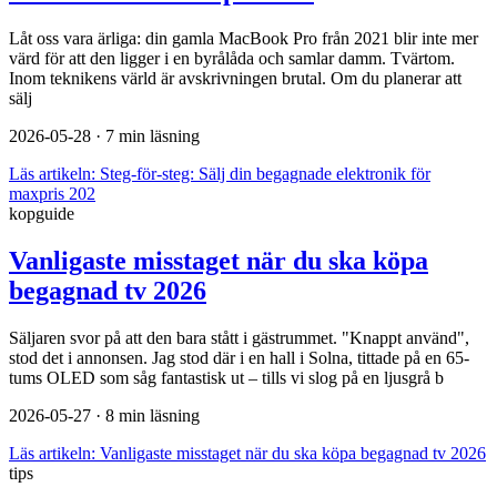
Låt oss vara ärliga: din gamla MacBook Pro från 2021 blir inte mer
värd för att den ligger i en byrålåda och samlar damm. Tvärtom.
Inom teknikens värld är avskrivningen brutal. Om du planerar att
sälj
2026-05-28
· 7 min läsning
Läs artikeln:
Steg-för-steg: Sälj din begagnade elektronik för
maxpris 202
kopguide
Vanligaste misstaget när du ska köpa
begagnad tv 2026
Säljaren svor på att den bara stått i gästrummet. "Knappt använd",
stod det i annonsen. Jag stod där i en hall i Solna, tittade på en 65-
tums OLED som såg fantastisk ut – tills vi slog på en ljusgrå b
2026-05-27
· 8 min läsning
Läs artikeln:
Vanligaste misstaget när du ska köpa begagnad tv 2026
tips