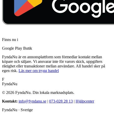
Finns nu i
Google Play Butik
FyndaNu är en annonsplattform som förmedlar kontakt mellan
köpare och säljare. Vi ansvarar inte för varors skick, uppgifters
riktighet eller transaktioner mellan användare. All handel sker på
egen risk.
Läs mer om trygg handel
F
FyndaNu
©
2026
FyndaNu.
Din lokala marknadsplats.
Kontakt
:
info@fyndanu.se
|
073-028 28 13
|
Hjälpcenter
FyndaNu ·
Sverige