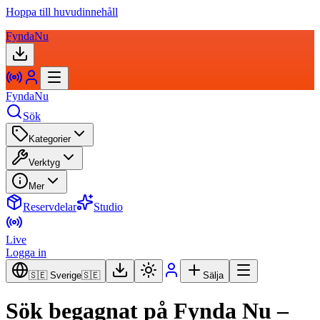
Hoppa till huvudinnehåll
FyndaNu
FyndaNu
Sök
Kategorier
Verktyg
Mer
Reservdelar
Studio
Live
Logga in
🇸🇪 Sverige
🇸🇪
Sälja
Sök begagnat på Fynda Nu –