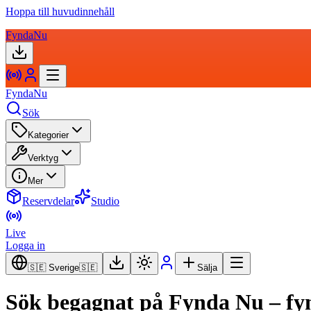
Hoppa till huvudinnehåll
FyndaNu
FyndaNu
Sök
Kategorier
Verktyg
Mer
Reservdelar
Studio
Live
Logga in
🇸🇪 Sverige
🇸🇪
Sälja
Sök begagnat på Fynda Nu – fynd