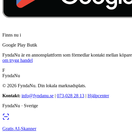
Finns nu i
Google Play Butik
FyndaNu är en annonsplattform som förmedlar kontakt mellan köpare och 
om trygg handel
F
FyndaNu
©
2026
FyndaNu.
Din lokala marknadsplats.
Kontakt
:
info@fyndanu.se
|
073-028 28 13
|
Hjälpcenter
FyndaNu ·
Sverige
Gratis AI-Skanner