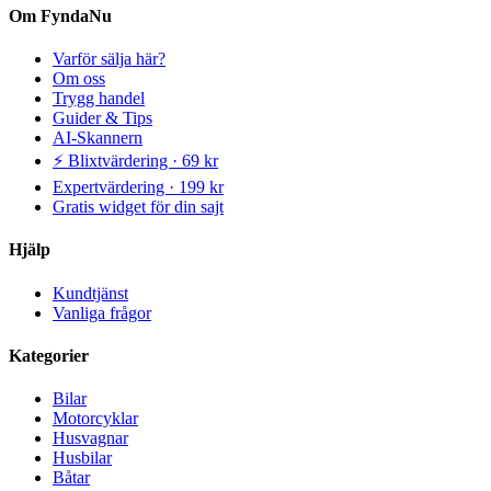
Om FyndaNu
Varför sälja här?
Om oss
Trygg handel
Guider & Tips
AI-Skannern
⚡ Blixtvärdering · 69 kr
Expertvärdering · 199 kr
Gratis widget för din sajt
Hjälp
Kundtjänst
Vanliga frågor
Kategorier
Bilar
Motorcyklar
Husvagnar
Husbilar
Båtar