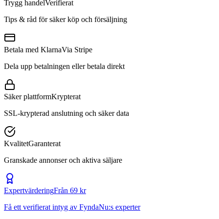
Trygg handel
Verifierat
Tips & råd för säker köp och försäljning
Betala med Klarna
Via Stripe
Dela upp betalningen eller betala direkt
Säker plattform
Krypterat
SSL-krypterad anslutning och säker data
Kvalitet
Garanterat
Granskade annonser och aktiva säljare
Expertvärdering
Från 69 kr
Få ett verifierat intyg av FyndaNu:s experter