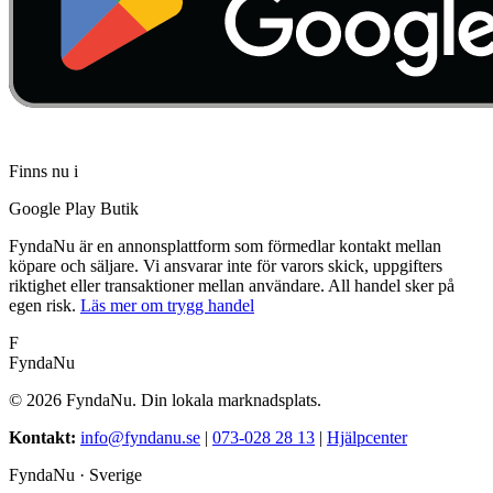
Finns nu i
Google Play Butik
FyndaNu är en annonsplattform som förmedlar kontakt mellan
köpare och säljare. Vi ansvarar inte för varors skick, uppgifters
riktighet eller transaktioner mellan användare. All handel sker på
egen risk.
Läs mer om trygg handel
F
FyndaNu
©
2026
FyndaNu.
Din lokala marknadsplats.
Kontakt
:
info@fyndanu.se
|
073-028 28 13
|
Hjälpcenter
FyndaNu ·
Sverige