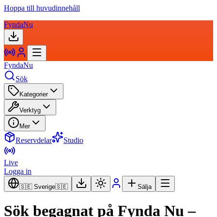
Hoppa till huvudinnehåll
FyndaNu
FyndaNu
Sök
Kategorier
Verktyg
Mer
Reservdelar
Studio
Live
Logga in
🇸🇪 Sverige
🇸🇪
Sälja
Sök begagnat på Fynda Nu –