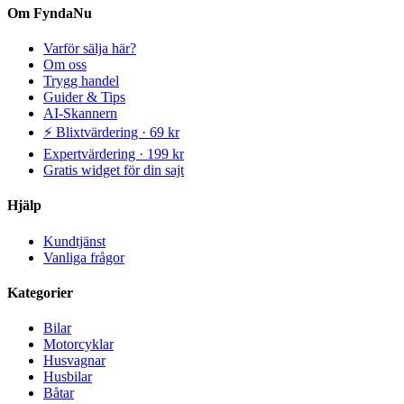
Om FyndaNu
Varför sälja här?
Om oss
Trygg handel
Guider & Tips
AI-Skannern
⚡ Blixtvärdering · 69 kr
Expertvärdering · 199 kr
Gratis widget för din sajt
Hjälp
Kundtjänst
Vanliga frågor
Kategorier
Bilar
Motorcyklar
Husvagnar
Husbilar
Båtar