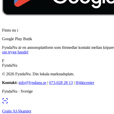
Finns nu i
Google Play Butik
FyndaNu är en annonsplattform som förmedlar kontakt mellan köpare och 
om trygg handel
F
FyndaNu
©
2026
FyndaNu.
Din lokala marknadsplats.
Kontakt
:
info@fyndanu.se
|
073-028 28 13
|
Hjälpcenter
FyndaNu ·
Sverige
Gratis AI-Skanner