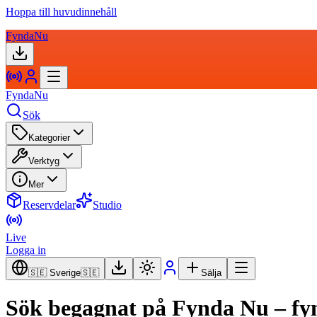
Hoppa till huvudinnehåll
FyndaNu
FyndaNu
Sök
Kategorier
Verktyg
Mer
Reservdelar
Studio
Live
Logga in
🇸🇪 Sverige
🇸🇪
Sälja
Sök begagnat på Fynda Nu – fynd