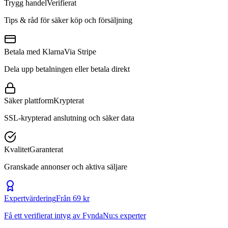
Trygg handel
Verifierat
Tips & råd för säker köp och försäljning
Betala med Klarna
Via Stripe
Dela upp betalningen eller betala direkt
Säker plattform
Krypterat
SSL-krypterad anslutning och säker data
Kvalitet
Garanterat
Granskade annonser och aktiva säljare
Expertvärdering
Från 69 kr
Få ett verifierat intyg av FyndaNu:s experter