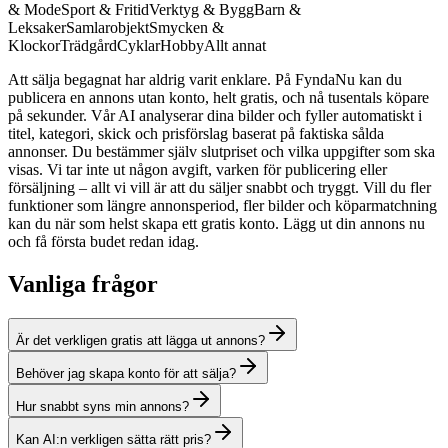
& Mode
Sport & Fritid
Verktyg & Bygg
Barn &
Leksaker
Samlarobjekt
Smycken &
Klockor
Trädgård
Cyklar
Hobby
Allt annat
Att sälja begagnat har aldrig varit enklare. På FyndaNu kan du
publicera en annons utan konto, helt gratis, och nå tusentals köpare
på sekunder. Vår AI analyserar dina bilder och fyller automatiskt i
titel, kategori, skick och prisförslag baserat på faktiska sålda
annonser. Du bestämmer själv slutpriset och vilka uppgifter som ska
visas. Vi tar inte ut någon avgift, varken för publicering eller
försäljning – allt vi vill är att du säljer snabbt och tryggt. Vill du fler
funktioner som längre annonsperiod, fler bilder och köparmatchning
kan du när som helst skapa ett gratis konto. Lägg ut din annons nu
och få första budet redan idag.
Vanliga frågor
Är det verkligen gratis att lägga ut annons?
Behöver jag skapa konto för att sälja?
Hur snabbt syns min annons?
Kan AI:n verkligen sätta rätt pris?