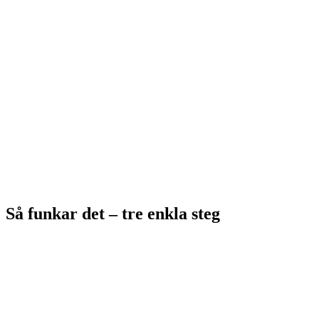
100 % gratis
Ingen registrering
AI fyller i åt dig
Klart på 30 sekunder
Så funkar det – tre enkla steg