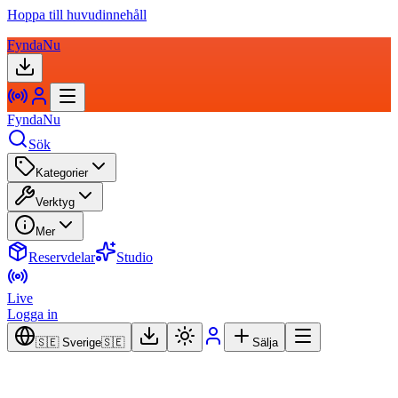
Hoppa till huvudinnehåll
FyndaNu
FyndaNu
Sök
Kategorier
Verktyg
Mer
Reservdelar
Studio
Live
Logga in
🇸🇪 Sverige
🇸🇪
Sälja