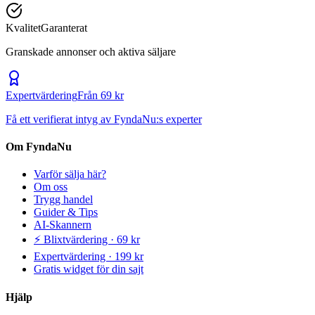
Kvalitet
Garanterat
Granskade annonser och aktiva säljare
Expertvärdering
Från 69 kr
Få ett verifierat intyg av FyndaNu:s experter
Om FyndaNu
Varför sälja här?
Om oss
Trygg handel
Guider & Tips
AI-Skannern
⚡ Blixtvärdering · 69 kr
Expertvärdering · 199 kr
Gratis widget för din sajt
Hjälp