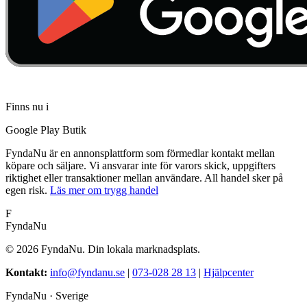
Finns nu i
Google Play Butik
FyndaNu är en annonsplattform som förmedlar kontakt mellan
köpare och säljare. Vi ansvarar inte för varors skick, uppgifters
riktighet eller transaktioner mellan användare. All handel sker på
egen risk.
Läs mer om trygg handel
F
FyndaNu
©
2026
FyndaNu.
Din lokala marknadsplats.
Kontakt
:
info@fyndanu.se
|
073-028 28 13
|
Hjälpcenter
FyndaNu ·
Sverige