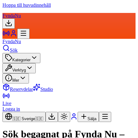
Hoppa till huvudinnehåll
FyndaNu
FyndaNu
Sök
Kategorier
Verktyg
Mer
Reservdelar
Studio
Live
Logga in
🇸🇪 Sverige
🇸🇪
Sälja
Sök begagnat på Fynda Nu –