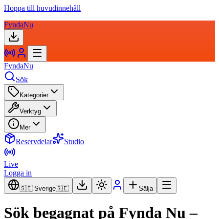
Hoppa till huvudinnehåll
FyndaNu
FyndaNu
Sök
Kategorier
Verktyg
Mer
Reservdelar
Studio
Live
Logga in
🇸🇪 Sverige
🇸🇪
Sälja
Sök begagnat på Fynda Nu –