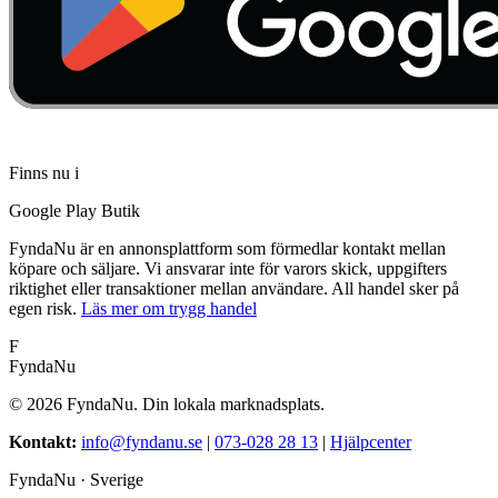
Finns nu i
Google Play Butik
FyndaNu är en annonsplattform som förmedlar kontakt mellan
köpare och säljare. Vi ansvarar inte för varors skick, uppgifters
riktighet eller transaktioner mellan användare. All handel sker på
egen risk.
Läs mer om trygg handel
F
FyndaNu
©
2026
FyndaNu.
Din lokala marknadsplats.
Kontakt
:
info@fyndanu.se
|
073-028 28 13
|
Hjälpcenter
FyndaNu ·
Sverige